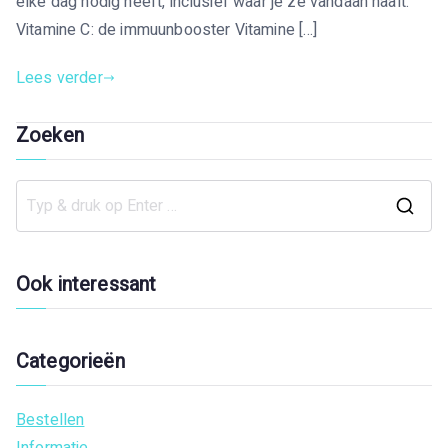
elke dag nodig heeft, inclusief waar je ze vandaan haalt.
Vitamine C: de immuunbooster Vitamine […]
Lees verder
Zoeken
Z
o
e
Ook interessant
k
n
a
Categorieën
a
r
Bestellen
:
Informatie