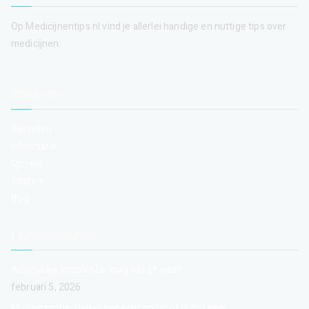
Op Medicijnentips.nl vind je allerlei handige en nuttige tips over
medicijnen.
Informatie
Bestellen
Informatie
Op reis
Testen
Blog
Laatste berichten
Alcohol en antibiotica: mag het of niet?
februari 5, 2026
Multivitamine: heb je het écht nodig of is het een