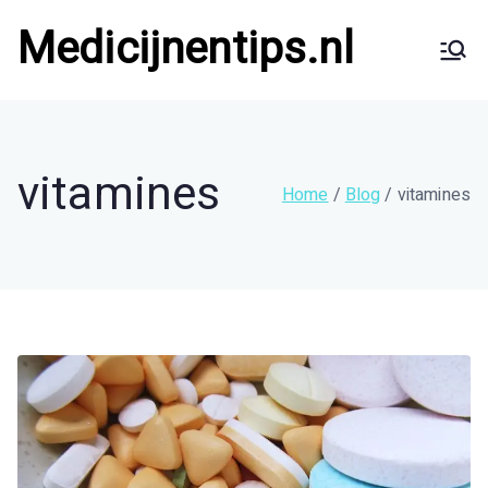
Ga
Medicijnentips.nl
naar
de
Tips & Nieuws
inhoud
vitamines
Home
Blog
vitamines